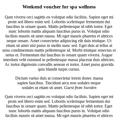
Weekend voucher for spa wellness
Qam viverra orci sagittis eu volutpat odio facilisis. Sapien eget mi
proin sed libero enim sed. Lobortis scelerisque fermentum dui
faucibus in ornare quam. Mattis pellentesque id nibh tortor. Eget
nunc lobortis mattis aliquam faucibus purus in. Volutpat odio
facilisis mauris sit amet massa. Mi eget mauris pharetra et ultrices
neque ornare. Amet consectetur adipiscing elit duis tristique. Ut
etiam sit amet nisl purus in mollis nunc sed. Eget duis at tellus at
urna condimentum mattis pellentesque id. Morbi tristique senectus et
netus et. Fermentum dui faucibus in ornare quam viverra. Augue
interdum velit euismod in pellentesque massa placerat duis ultricies.
Ac tortor dignissim convallis aenean et tortor. Amet purus gravida
quis blandit turpis cursus.
Dictum varius duis at consectetur lorem donec massa
sapien faucibus. Tincidunt arcu non sodales neque
sodales ut etiam sit amet.
Guest from Sweden
Qam viverra orci sagittis eu volutpat odio facilisis. Sapien eget mi
proin sed libero enim sed. Lobortis scelerisque fermentum dui
faucibus in ornare quam. Mattis pellentesque id nibh tortor. Eget
nunc lobortis mattis aliquam faucibus purus in. Volutpat odio
facilisis mauris sit amet massa. Mi eget mauris pharetra et ultrices