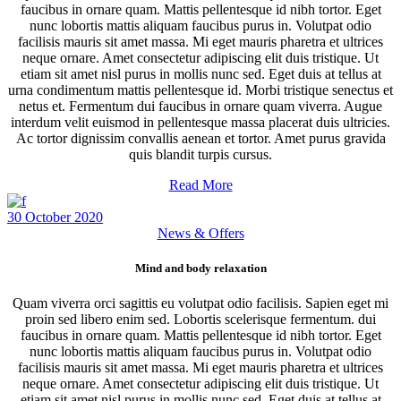
faucibus in ornare quam. Mattis pellentesque id nibh tortor. Eget
nunc lobortis mattis aliquam faucibus purus in. Volutpat odio
facilisis mauris sit amet massa. Mi eget mauris pharetra et ultrices
neque ornare. Amet consectetur adipiscing elit duis tristique. Ut
etiam sit amet nisl purus in mollis nunc sed. Eget duis at tellus at
urna condimentum mattis pellentesque id. Morbi tristique senectus et
netus et. Fermentum dui faucibus in ornare quam viverra. Augue
interdum velit euismod in pellentesque massa placerat duis ultricies.
Ac tortor dignissim convallis aenean et tortor. Amet purus gravida
quis blandit turpis cursus.
Read More
30 October 2020
News & Offers
Mind and body relaxation
Quam viverra orci sagittis eu volutpat odio facilisis. Sapien eget mi
proin sed libero enim sed. Lobortis scelerisque fermentum. dui
faucibus in ornare quam. Mattis pellentesque id nibh tortor. Eget
nunc lobortis mattis aliquam faucibus purus in. Volutpat odio
facilisis mauris sit amet massa. Mi eget mauris pharetra et ultrices
neque ornare. Amet consectetur adipiscing elit duis tristique. Ut
etiam sit amet nisl purus in mollis nunc sed. Eget duis at tellus at