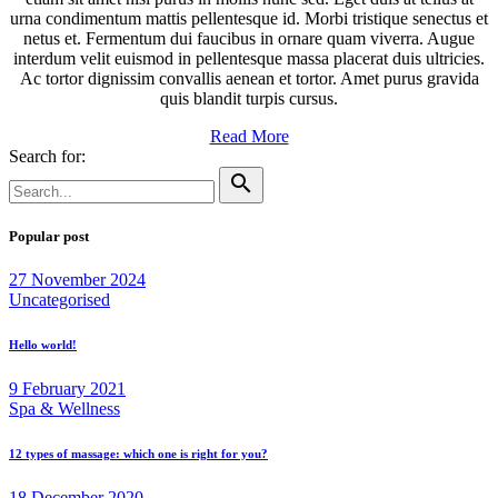
urna condimentum mattis pellentesque id. Morbi tristique senectus et
netus et. Fermentum dui faucibus in ornare quam viverra. Augue
interdum velit euismod in pellentesque massa placerat duis ultricies.
Ac tortor dignissim convallis aenean et tortor. Amet purus gravida
quis blandit turpis cursus.
Read More
Search for:
search
Popular post
27 November 2024
Uncategorised
Hello world!
9 February 2021
Spa & Wellness
12 types of massage: which one is right for you?
18 December 2020